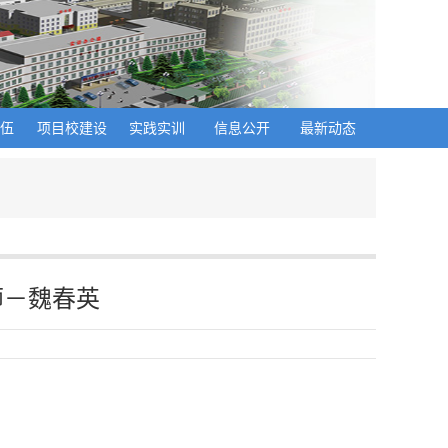
队伍
项目校建设
实践实训
信息公开
最新动态
师－魏春英