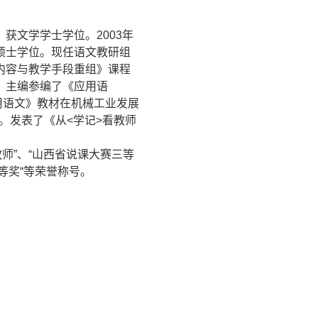
获文学学士学位。2003年
育硕士学位。现任语文教研组
学内容与教学手段重组》课程
年，主编参编了《应用语
用语文》教材在机械工业发展
。发表了《从<学记>看教师
教师”、“山西省说课大赛三等
一等奖“等荣誉称号。