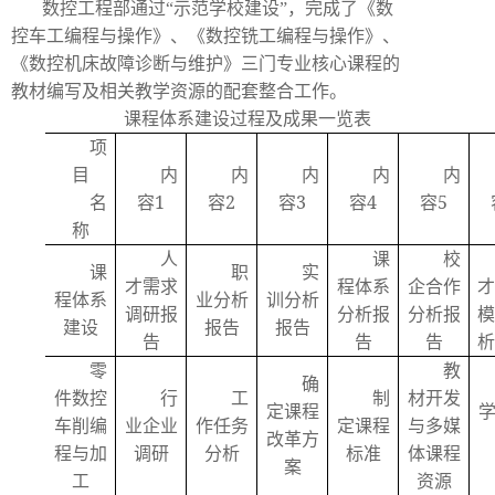
数控工程部通过“示范学校建设”，完成了《数
控车工编程与操作》、《数控铣工编程与操作》、
《数控机床故障诊断与维护》三门专业核心课程的
教材编写及相关教学资源的配套整合工作。
课程体系建设过程及成果一览表
项
目
内
内
内
内
内
1
2
3
4
5
名
容
容
容
容
容
称
人
课
校
课
职
实
才需求
程体系
企合作
程体系
业分析
训分析
调研报
分析报
分析报
建设
报告
报告
告
告
告
零
教
确
件数控
行
工
制
材开发
定课程
车削编
业企业
作任务
定课程
与多媒
改革方
程与加
调研
分析
标准
体课程
案
工
资源