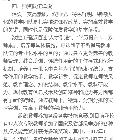
四、师资队伍建设
建设一支高素质、双师型、特色鲜明、结构优
化的教学团队是扎实推进课程改革，实施高效教学
的关键，同时也是保障优质教学的基本前提。
数控工程部通过“人才引进”、“学历提升”、“双
师素质”培养等具体措施，已达到了不断提高教师
队伍的专业化水平的目的；通过建立更为完善的教
师管理，教育培训，评聘任用新的工作模式和运行
机制，培养了一批以中青年为主的能发挥统领、支
撑作用的教学能手、教学新秀，促进教师在师德风
范、教育理念、知识结构、教学水平、教科研能
力、现代教育信息技术及创新精神和能力等方面都
有了新的跨越；通过教师下厂锻炼，分期分批的实
习实训，提高了教师的实践动手能力。
组织教师参加各级各类技能竞赛
,
到目前我校
有
12
人次专职教师参加了国家及省部级举办的各种
数控技能竞赛并获得多项奖项，其中，
2012
年
11
月，焦连岷、黄红老师参加了由机械职业教育发展