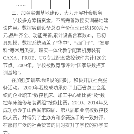
……
三、加强实训基地建设，大力开展社会服务
学校多方筹措资金，不断完善数控实训基地建
设内容。数控实训设备总资产价值现已达
1500
余万
元
,
品种齐全、功能完善
,
累计设备台套数
45
，已初
具规模，数控系统涵盖了“华中”、“西门子”、“发那
科”等常用类型，理实一体化教学配套机房装有
CAXA
、
PROE
、
UG
专业配套数控软件共计
120
余
节点。
2009
年，学校被教育部评为“国家级数控实
训基地”。
在加强实训基地建设的同时，积极开展社会服
务活动。
2009
年我校成功承办了山西省总工会组
织的企业职工“数控铣床、加工中心组比赛”及“数
控车床维修与装调组”技能比赛，
2010
、
2014
年又
成功承办了山西省第四届、第八届职业院校数控技
能大赛，并得到了主办方和参赛选手的一致好评。
在赢得广泛的社会赞誉的同时提升了学校的办学实
力。